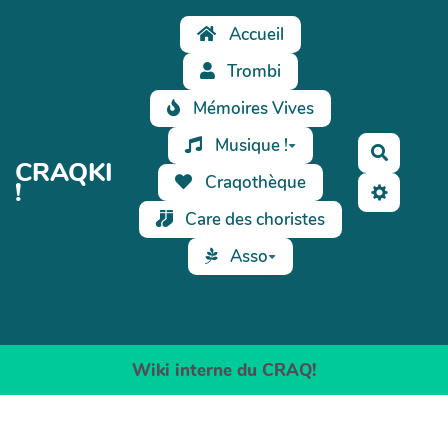
Aller au contenu principal
Accueil
Trombi
Mémoires Vives
Musique !
Recherc
CRAQKI
Craqothèque
!
Care des choristes
Asso
Wiki interne du CRAQ!