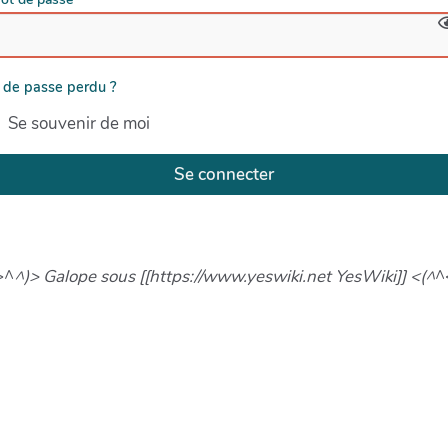
 de passe perdu ?
Se souvenir de moi
Se connecter
>^
^)> Galope sous [[https://www.yeswiki.net YesWiki]] <(^
^