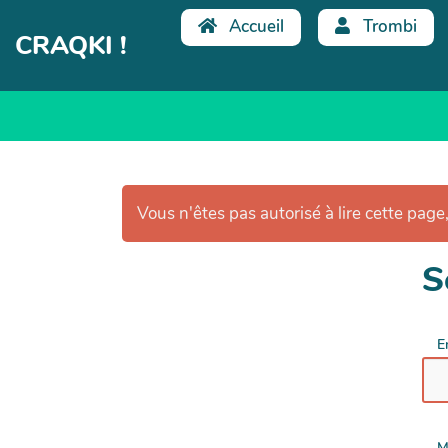
Aller au contenu principal
Accueil
Trombi
CRAQKI !
Vous n'êtes pas autorisé à lire cette page,
S
E
M