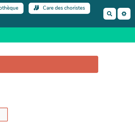
othèque
Care des choristes
Recherch