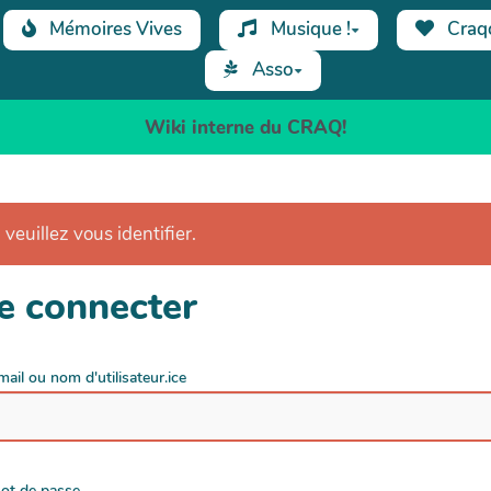
Mémoires Vives
Musique !
Craq
Asso
Wiki interne du CRAQ!
 veuillez vous identifier.
e connecter
mail ou nom d'utilisateur.ice
ot de passe